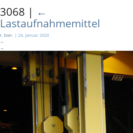
3068
|
←
Lastaufnahmemittel
r. bier.
|
24. Januar 2020
←
→