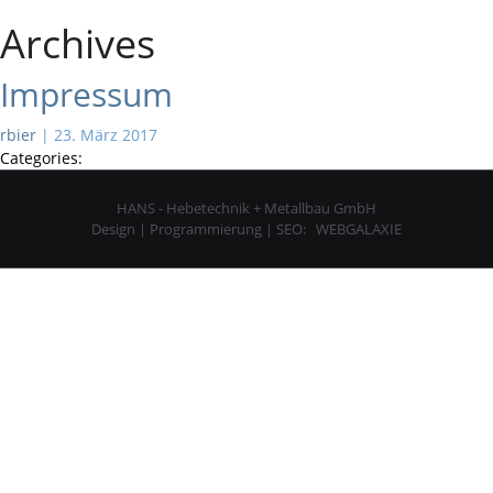
Archives
Impressum
rbier
|
23. März 2017
Categories:
HANS - Hebetechnik + Metallbau GmbH
Design | Programmierung | SEO:
WEBGALAXIE