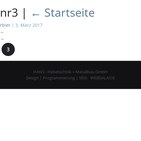
nr3
|
←
Startseite
rbier
|
3. März 2017
←
→
HANS - Hebetechnik + Metallbau GmbH
Design | Programmierung | SEO:
WEBGALAXIE